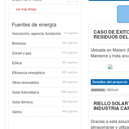
ver más fichas
Fuentes de energía
CASO DE ÉXIT
Asociación, agencia, fundación
72 registros
RESIDUOS DE
Biomasa
291 registros
Ubicada en Mataró (B
Diesel y gas
270 registros
Maresme y trata anu
Eólica
362 registros
Eficiencia energética
885 registros
Detalles del proyecto
Otras renovables
289 registros
VEOLIA
EMPRESA
Solar fotovoltaica
1094 registros
RIELLO SOLAR
Solar térmica
268 registros
INDUSTRIA CA
Varios
948 registros
Gracias a esta soluc
almacenarse y utili