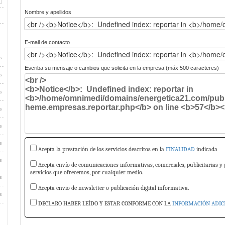
Nombre y apellidos
E-mail de contacto
s
Escriba su mensaje o cambios que solicita en la empresa (máx 500 caracteres)
s
s
s
s
s
Acepta la prestación de los servicios descritos en la
FINALIDAD
indicada
s
Acepta envío de comunicaciones informativas, comerciales, publicitarias y 
servicios que ofrecemos, por cualquier medio.
s
Acepta envio de newsletter o publicación digital informativa.
s
DECLARO HABER LEÍDO Y ESTAR CONFORME CON LA
INFORMACIÓN ADIC