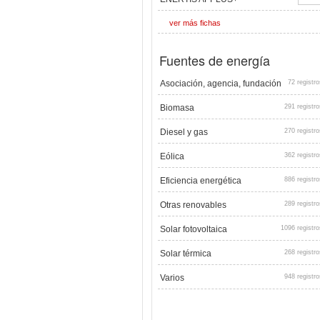
ver más fichas
Fuentes de energía
Asociación, agencia, fundación
72 registro
Biomasa
291 registro
Diesel y gas
270 registro
Eólica
362 registro
Eficiencia energética
886 registro
Otras renovables
289 registro
Solar fotovoltaica
1096 registro
Solar térmica
268 registro
Varios
948 registro