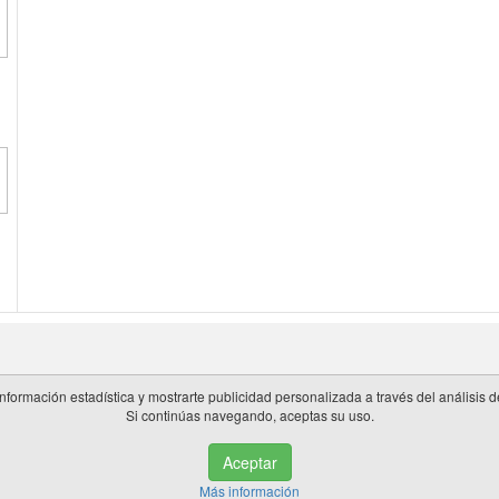
información estadística y mostrarte publicidad personalizada a través del análisis
Si continúas navegando, aceptas su uso.
 en España.
Aceptar
de privacidad
|
Cookies
|
Aviso legal
|
Información adicional
|
miembros 
Más información