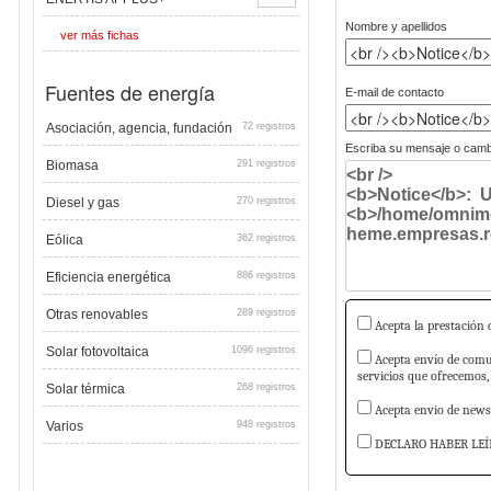
Nombre y apellidos
ver más fichas
Fuentes de energía
E-mail de contacto
Asociación, agencia, fundación
72 registros
Escriba su mensaje o cambi
Biomasa
291 registros
Diesel y gas
270 registros
Eólica
362 registros
Eficiencia energética
886 registros
Otras renovables
289 registros
Acepta la prestación d
Solar fotovoltaica
1096 registros
Acepta envío de comun
servicios que ofrecemos,
Solar térmica
268 registros
Acepta envio de newsl
Varios
948 registros
DECLARO HABER LEÍ