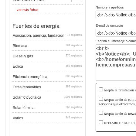
Nombre y apellidos
ver más fichas
Fuentes de energía
E-mail de contacto
Asociación, agencia, fundación
72 registros
Escriba su mensaje o cambi
Biomasa
291 registros
Diesel y gas
270 registros
Eólica
362 registros
Eficiencia energética
886 registros
Otras renovables
289 registros
Acepta la prestación d
Solar fotovoltaica
1096 registros
Acepta envío de comun
servicios que ofrecemos,
Solar térmica
268 registros
Acepta envio de newsl
Varios
948 registros
DECLARO HABER LEÍ