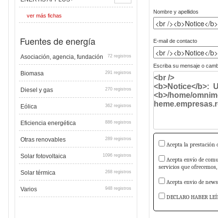
Nombre y apellidos
ver más fichas
Fuentes de energía
E-mail de contacto
Asociación, agencia, fundación
72 registros
Escriba su mensaje o cambi
Biomasa
291 registros
Diesel y gas
270 registros
Eólica
362 registros
Eficiencia energética
886 registros
Otras renovables
289 registros
Acepta la prestación d
Solar fotovoltaica
1096 registros
Acepta envío de comun
servicios que ofrecemos,
Solar térmica
268 registros
Acepta envio de newsl
Varios
948 registros
DECLARO HABER LEÍ