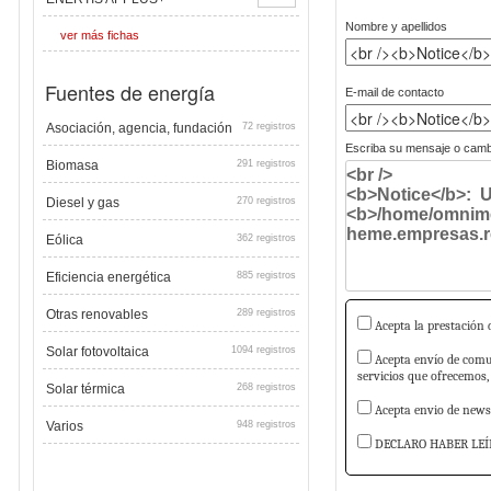
Nombre y apellidos
ver más fichas
Fuentes de energía
E-mail de contacto
Asociación, agencia, fundación
72 registros
Escriba su mensaje o cambi
Biomasa
291 registros
Diesel y gas
270 registros
Eólica
362 registros
Eficiencia energética
885 registros
Otras renovables
289 registros
Acepta la prestación d
Solar fotovoltaica
1094 registros
Acepta envío de comun
servicios que ofrecemos,
Solar térmica
268 registros
Acepta envio de newsl
Varios
948 registros
DECLARO HABER LEÍ