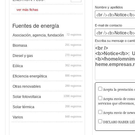
Nombre y apellidos
ver más fichas
Fuentes de energía
E-mail de contacto
Asociación, agencia, fundación
72 registros
Escriba su mensaje o cambi
Biomasa
291 registros
Diesel y gas
270 registros
Eólica
362 registros
Eficiencia energética
886 registros
Otras renovables
289 registros
Acepta la prestación d
Solar fotovoltaica
1096 registros
Acepta envío de comun
servicios que ofrecemos,
Solar térmica
268 registros
Acepta envio de newsl
Varios
948 registros
DECLARO HABER LEÍ