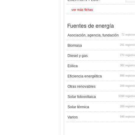
ver más fichas
Fuentes de energía
Asociación, agencia, fundación
72 registro
Biomasa
291 registro
Diesel y gas
270 registro
Eólica
362 registro
Eficiencia energética
886 registro
Otras renovables
289 registro
Solar fotovoltaica
1096 registro
Solar térmica
268 registro
Varios
948 registro