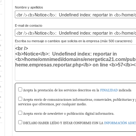
Nombre y apellidos
E-mail de contacto
s
Escriba su mensaje o cambios que solicita en la empresa (máx 500 caracteres)
s
s
s
s
s
Acepta la prestación de los servicios descritos en la
FINALIDAD
indicada
s
Acepta envío de comunicaciones informativas, comerciales, publicitarias y 
servicios que ofrecemos, por cualquier medio.
s
Acepta envio de newsletter o publicación digital informativa.
s
DECLARO HABER LEÍDO Y ESTAR CONFORME CON LA
INFORMACIÓN ADIC