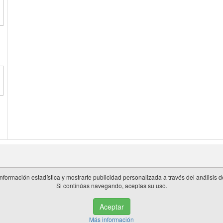
información estadística y mostrarte publicidad personalizada a través del análisis
Si continúas navegando, aceptas su uso.
 en España.
Aceptar
de privacidad
|
Cookies
|
Aviso legal
|
Información adicional
|
miembros 
Más información