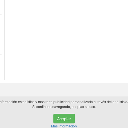
información estadística y mostrarte publicidad personalizada a través del análisis
Si continúas navegando, aceptas su uso.
 en España.
Aceptar
de privacidad
|
Cookies
|
Aviso legal
|
Información adicional
|
miembros 
Más información