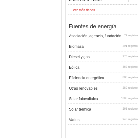
ver más fichas
Fuentes de energía
Asociación, agencia, fundación
72 registro
Biomasa
291 registro
Diesel y gas
270 registro
Eólica
362 registro
Eficiencia energética
886 registro
Otras renovables
289 registro
Solar fotovoltaica
1096 registro
Solar térmica
268 registro
Varios
948 registro