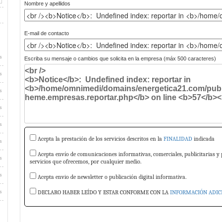
Nombre y apellidos
E-mail de contacto
s
Escriba su mensaje o cambios que solicita en la empresa (máx 500 caracteres)
s
s
s
s
Acepta la prestación de los servicios descritos en la
FINALIDAD
indicada
s
Acepta envío de comunicaciones informativas, comerciales, publicitarias y 
s
servicios que ofrecemos, por cualquier medio.
s
Acepta envio de newsletter o publicación digital informativa.
DECLARO HABER LEÍDO Y ESTAR CONFORME CON LA
INFORMACIÓN ADIC
s