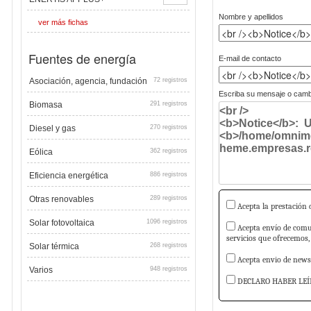
Nombre y apellidos
ver más fichas
Fuentes de energía
E-mail de contacto
Asociación, agencia, fundación
72 registros
Escriba su mensaje o cambi
Biomasa
291 registros
Diesel y gas
270 registros
Eólica
362 registros
Eficiencia energética
886 registros
Otras renovables
289 registros
Acepta la prestación d
Solar fotovoltaica
1096 registros
Acepta envío de comun
servicios que ofrecemos,
Solar térmica
268 registros
Acepta envio de newsl
Varios
948 registros
DECLARO HABER LEÍ