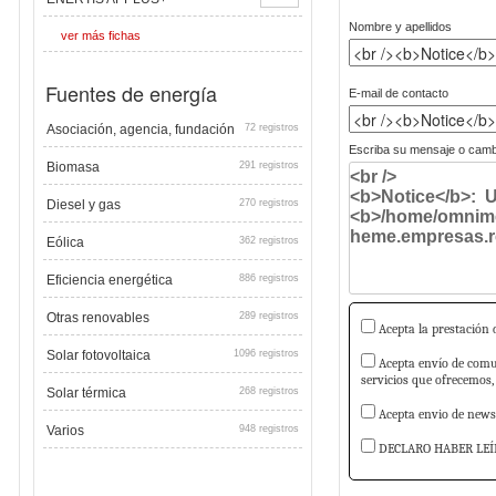
Nombre y apellidos
ver más fichas
Fuentes de energía
E-mail de contacto
Asociación, agencia, fundación
72 registros
Escriba su mensaje o cambi
Biomasa
291 registros
Diesel y gas
270 registros
Eólica
362 registros
Eficiencia energética
886 registros
Otras renovables
289 registros
Acepta la prestación d
Solar fotovoltaica
1096 registros
Acepta envío de comun
servicios que ofrecemos,
Solar térmica
268 registros
Acepta envio de newsl
Varios
948 registros
DECLARO HABER LEÍ