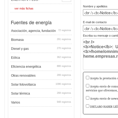
Nombre y apellidos
ver más fichas
Fuentes de energía
E-mail de contacto
Asociación, agencia, fundación
72 registros
Escriba su mensaje o cambi
Biomasa
291 registros
Diesel y gas
270 registros
Eólica
362 registros
Eficiencia energética
886 registros
Otras renovables
289 registros
Acepta la prestación d
Solar fotovoltaica
1096 registros
Acepta envío de comun
servicios que ofrecemos,
Solar térmica
268 registros
Acepta envio de newsl
Varios
948 registros
DECLARO HABER LEÍ