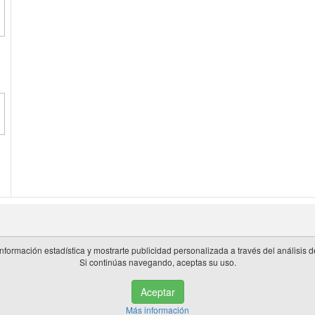
información estadística y mostrarte publicidad personalizada a través del análisis
Si continúas navegando, aceptas su uso.
 en España.
Aceptar
de privacidad
|
Cookies
|
Aviso legal
|
Información adicional
|
miembros 
Más información