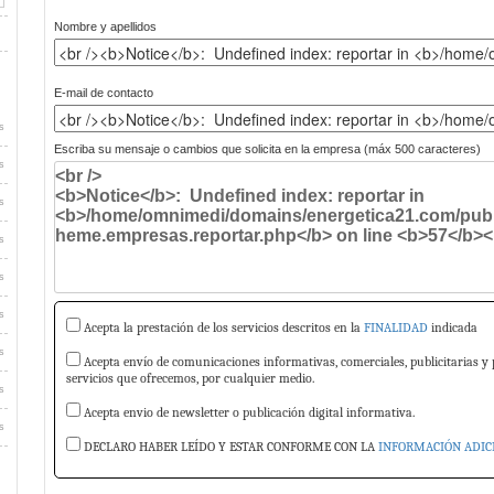
Nombre y apellidos
E-mail de contacto
s
Escriba su mensaje o cambios que solicita en la empresa (máx 500 caracteres)
s
s
s
s
s
Acepta la prestación de los servicios descritos en la
FINALIDAD
indicada
s
Acepta envío de comunicaciones informativas, comerciales, publicitarias y 
servicios que ofrecemos, por cualquier medio.
s
Acepta envio de newsletter o publicación digital informativa.
s
DECLARO HABER LEÍDO Y ESTAR CONFORME CON LA
INFORMACIÓN ADIC