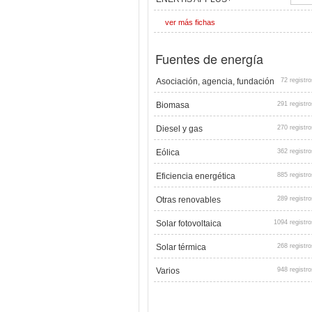
ver más fichas
Fuentes de energía
Asociación, agencia, fundación
72 registro
Biomasa
291 registro
Diesel y gas
270 registro
Eólica
362 registro
Eficiencia energética
885 registro
Otras renovables
289 registro
Solar fotovoltaica
1094 registro
Solar térmica
268 registro
Varios
948 registro