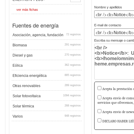
Nombre y apellidos
ver más fichas
Fuentes de energía
E-mail de contacto
Asociación, agencia, fundación
72 registros
Escriba su mensaje o cambi
Biomasa
291 registros
Diesel y gas
270 registros
Eólica
362 registros
Eficiencia energética
885 registros
Otras renovables
289 registros
Acepta la prestación d
Solar fotovoltaica
1094 registros
Acepta envío de comun
servicios que ofrecemos,
Solar térmica
268 registros
Acepta envio de newsl
Varios
948 registros
DECLARO HABER LEÍ