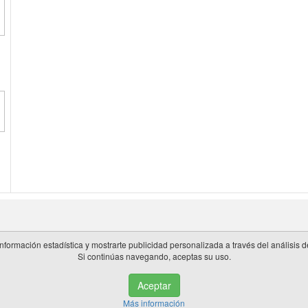
información estadística y mostrarte publicidad personalizada a través del análisis
Si continúas navegando, aceptas su uso.
 en España.
Aceptar
de privacidad
|
Cookies
|
Aviso legal
|
Información adicional
|
miembros 
Más información