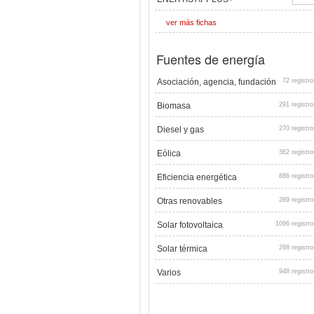
ver más fichas
Fuentes de energía
Asociación, agencia, fundación
72 registro
Biomasa
291 registro
Diesel y gas
270 registro
Eólica
362 registro
Eficiencia energética
886 registro
Otras renovables
289 registro
Solar fotovoltaica
1096 registro
Solar térmica
268 registro
Varios
948 registro