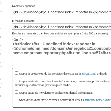
Nombre y apellidos
E-mail de contacto
s
Escriba su mensaje o cambios que solicita en la empresa (máx 500 caracteres)
s
s
s
s
s
Acepta la prestación de los servicios descritos en la
FINALIDAD
indicada
s
Acepta envío de comunicaciones informativas, comerciales, publicitarias y 
servicios que ofrecemos, por cualquier medio.
s
Acepta envio de newsletter o publicación digital informativa.
s
DECLARO HABER LEÍDO Y ESTAR CONFORME CON LA
INFORMACIÓN ADIC