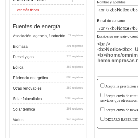
Nombre y apellidos
ver más fichas
E-mail de contacto
Fuentes de energía
Asociación, agencia, fundación
72 registros
Escriba su mensaje o cambi
Biomasa
291 registros
Diesel y gas
270 registros
Eólica
362 registros
Eficiencia energética
886 registros
Acepta la prestación d
Otras renovables
289 registros
Acepta envío de comun
Solar fotovoltaica
1096 registros
servicios que ofrecemos,
Solar térmica
268 registros
Acepta envio de newsl
DECLARO HABER LEÍ
Varios
948 registros