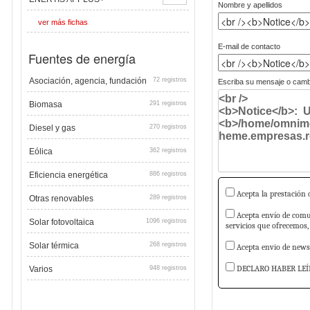
Nombre y apellidos
ver más fichas
E-mail de contacto
Fuentes de energía
Asociación, agencia, fundación
72 registros
Escriba su mensaje o cambi
Biomasa
291 registros
Diesel y gas
270 registros
Eólica
362 registros
Eficiencia energética
886 registros
Acepta la prestación d
Otras renovables
289 registros
Acepta envío de comun
Solar fotovoltaica
1096 registros
servicios que ofrecemos,
Solar térmica
268 registros
Acepta envio de newsl
DECLARO HABER LEÍ
Varios
948 registros