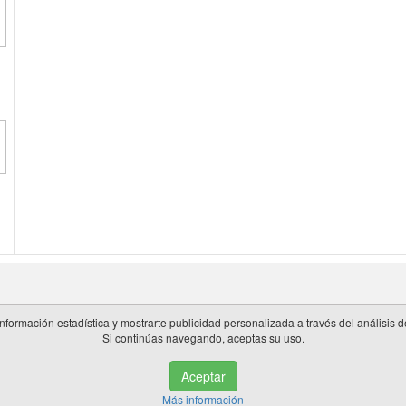
información estadística y mostrarte publicidad personalizada a través del análisis
Si continúas navegando, aceptas su uso.
 en España.
Aceptar
de privacidad
|
Cookies
|
Aviso legal
|
Información adicional
|
miembros 
Más información