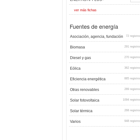
ver más fichas
Fuentes de energía
Asociación, agencia, fundación
72 registro
Biomasa
291 registro
Diesel y gas
270 registro
Eólica
362 registro
Eficiencia energética
885 registro
Otras renovables
289 registro
Solar fotovoltaica
1094 registro
Solar térmica
268 registro
Varios
948 registro