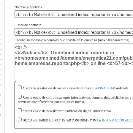
Nombre y apellidos
E-mail de contacto
s
Escriba su mensaje o cambios que solicita en la empresa (máx 500 caracteres)
s
s
s
s
s
Acepta la prestación de los servicios descritos en la
FINALIDAD
indicada
s
Acepta envío de comunicaciones informativas, comerciales, publicitarias y 
servicios que ofrecemos, por cualquier medio.
s
Acepta envio de newsletter o publicación digital informativa.
s
DECLARO HABER LEÍDO Y ESTAR CONFORME CON LA
INFORMACIÓN ADIC