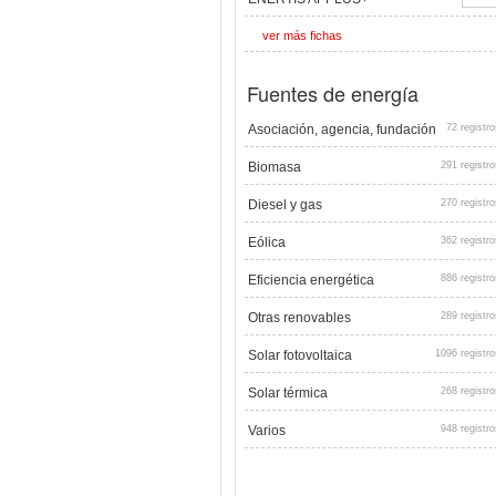
ver más fichas
Fuentes de energía
Asociación, agencia, fundación
72 registro
Biomasa
291 registro
Diesel y gas
270 registro
Eólica
362 registro
Eficiencia energética
886 registro
Otras renovables
289 registro
Solar fotovoltaica
1096 registro
Solar térmica
268 registro
Varios
948 registro