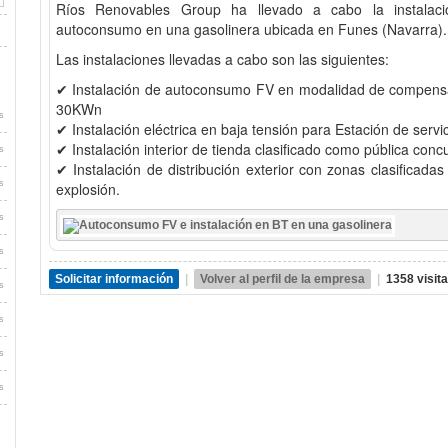
Ríos Renovables Group ha llevado a cabo la instalaci
autoconsumo en una gasolinera ubicada en Funes (Navarra).
Las instalaciones llevadas a cabo son las siguientes:
✔ Instalación de autoconsumo FV en modalidad de compens
30KWn
s
✔ Instalación eléctrica en baja tensión para Estación de servi
✔ Instalación interior de tienda clasificado como pública conc
s
✔ Instalación de distribución exterior con zonas clasificada
s
explosión.
s
s
Solicitar información
|
Volver al perfil de la empresa
|
1358 visit
s
s
s
s