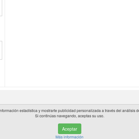
información estadística y mostrarte publicidad personalizada a través del análisis
Si continúas navegando, aceptas su uso.
 en España.
Aceptar
de privacidad
|
Cookies
|
Aviso legal
|
Información adicional
|
miembros 
Más información