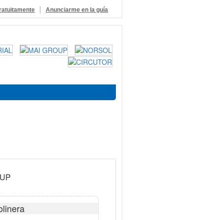
|
ratuitamente
Anunciarme en la guía
OUP
linera