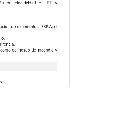
ón de electricidad en BT y
ación de excedentes. 33KWp /
cio.
urrencia.
s como de riesgo de incendio y
as