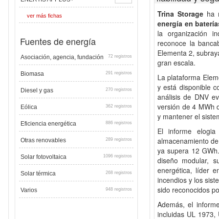
Trina Storage
ha r
ver más fichas
energía en batería
la organización i
Fuentes de energía
reconoce la bancabi
Elementa 2, subraya
Asociación, agencia, fundación
72 registros
gran escala.
Biomasa
291 registros
La plataforma Elem
y está disponible 
Diesel y gas
270 registros
análisis de DNV eva
versión de 4 MWh d
Eólica
362 registros
y mantener el sist
Eficiencia energética
886 registros
El informe elogi
almacenamiento de 
Otras renovables
289 registros
ya supera 12 GWh.
Solar fotovoltaica
1096 registros
diseño modular, su
energética, líder e
Solar térmica
268 registros
incendios y los sis
sido reconocidos po
Varios
948 registros
Además, el informe
incluidas UL 1973,