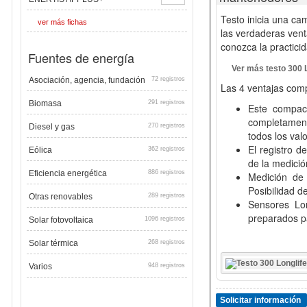
Testo inicia una ca
ver más fichas
las verdaderas vent
conozca la practicid
Fuentes de energía
Ver más testo 300 
Asociación, agencia, fundación
72 registros
Las 4 ventajas comp
Biomasa
291 registros
Este compac
completament
Diesel y gas
270 registros
todos los val
El registro d
Eólica
362 registros
de la medició
Eficiencia energética
886 registros
Medición de
Posibilidad d
Otras renovables
289 registros
Sensores Lo
preparados pa
Solar fotovoltaica
1096 registros
Solar térmica
268 registros
Varios
948 registros
Solicitar información