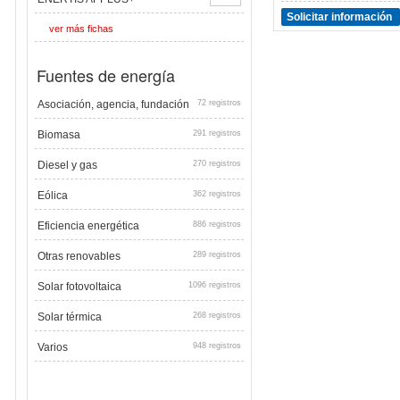
Solicitar información
ver más fichas
Fuentes de energía
Asociación, agencia, fundación
72 registros
Biomasa
291 registros
Diesel y gas
270 registros
Eólica
362 registros
Eficiencia energética
886 registros
Otras renovables
289 registros
Solar fotovoltaica
1096 registros
Solar térmica
268 registros
Varios
948 registros