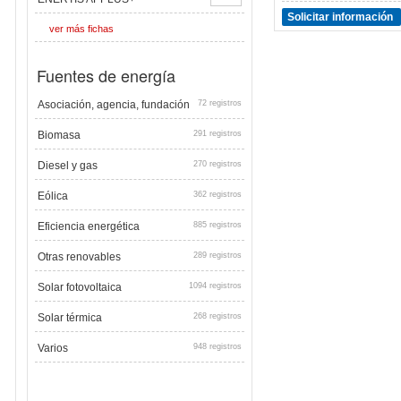
Solicitar información
ver más fichas
Fuentes de energía
Asociación, agencia, fundación
72 registros
Biomasa
291 registros
Diesel y gas
270 registros
Eólica
362 registros
Eficiencia energética
885 registros
Otras renovables
289 registros
Solar fotovoltaica
1094 registros
Solar térmica
268 registros
Varios
948 registros