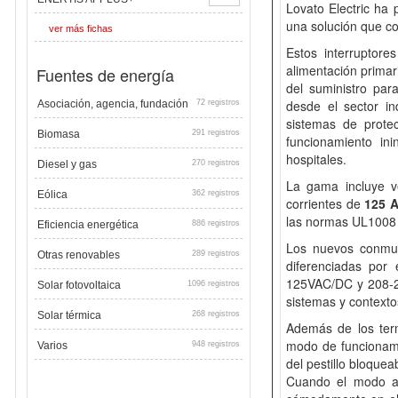
Lovato Electric ha
una solución que 
ver más fichas
Estos interruptor
alimentación primar
Fuentes de energía
del suministro par
desde el sector in
Asociación, agencia, fundación
72 registros
sistemas de protec
Biomasa
291 registros
funcionamiento ini
hospitales.
Diesel y gas
270 registros
La gama incluye 
Eólica
362 registros
corrientes de
125 A
las normas UL1008 
Eficiencia energética
886 registros
Los nuevos conmut
Otras renovables
289 registros
diferenciadas por
125VAC/DC y 208-27
Solar fotovoltaica
1096 registros
sistemas y contexto
Solar térmica
268 registros
Además de los term
modo de funcionamie
Varios
948 registros
del pestillo bloquea
Cuando el modo aut