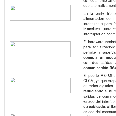
cómodamente en el l
que alternativamente
En la parte fron
alimentación del 
intermitente para f
inmediata
, junto 
interruptor de conm
El hardware tambi
para actualizacion
permite la superv
conectar un módu
con dos salidas 
comunicación RS
El puerto RS485 
GLCM, ya que propor
entradas digitales.
reduciendo el nú
salidas de comando
estado del interru
de cableado
, al t
estado del conmut