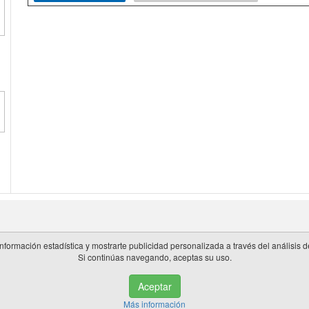
información estadística y mostrarte publicidad personalizada a través del análisis
Si continúas navegando, aceptas su uso.
 en España.
Aceptar
de privacidad
|
Cookies
|
Aviso legal
|
Información adicional
|
miembros 
Más información