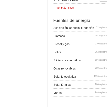
ver más fichas
Fuentes de energía
Asociación, agencia, fundación
72 registro
Biomasa
291 registro
Diesel y gas
270 registro
Eólica
362 registro
Eficiencia energética
886 registro
Otras renovables
289 registro
Solar fotovoltaica
1096 registro
Solar térmica
268 registro
Varios
948 registro