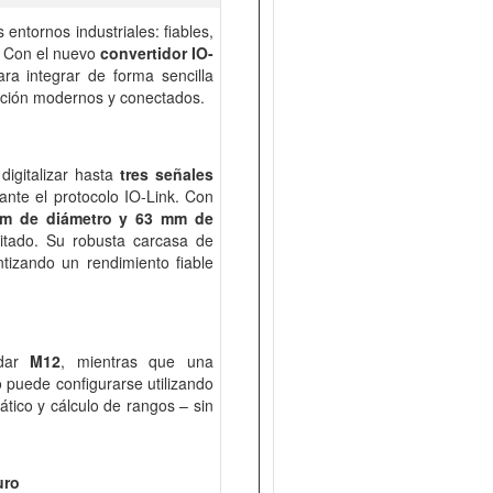
ntornos industriales: fiables,
l. Con el nuevo
convertidor IO-
ara integrar de forma sencilla
ación modernos y conectados.
digitalizar hasta
tres señales
nte el protocolo IO-Link. Con
m de diámetro y 63 mm de
mitado. Su robusta carcasa de
ntizando un rendimiento fiable
ndar
M12
, mientras que una
o puede configurarse utilizando
ático y cálculo de rangos – sin
uro