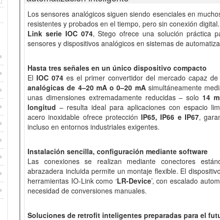
Los sensores analógicos siguen siendo esenciales en muchos e
resistentes y probados en el tiempo, pero sin conexión digita
Link serie IOC 074
, Stego ofrece una solución práctica p
sensores y dispositivos analógicos en sistemas de automatiz
s
Hasta tres señales en un único dispositivo compacto
s
El
IOC 074
es el primer convertidor del mercado capaz de 
analógicas de 4–20 mA o 0–20 mA
simultáneamente media
s
unas dimensiones extremadamente reducidas – solo
14 m
longitud
– resulta ideal para aplicaciones con espacio li
s
acero inoxidable ofrece protección
IP65, IP66 e IP67
, gara
s
incluso en entornos industriales exigentes.
s
Instalación sencilla, configuración mediante software
s
Las conexiones se realizan mediante conectores está
abrazadera incluida permite un montaje flexible. El dispositiv
s
herramientas IO-Link como ‘
LR-Device
’, con escalado autom
necesidad de conversiones manuales.
s
Soluciones de retrofit inteligentes preparadas para el fut