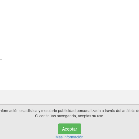
información estadística y mostrarte publicidad personalizada a través del análisis
Si continúas navegando, aceptas su uso.
 en España.
Aceptar
de privacidad
|
Cookies
|
Aviso legal
|
Información adicional
|
miembros 
Más información