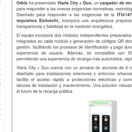
Orbis
ha presentado
Viaris City + Duo,
un
cargador de re
para responder a las nuevas exigencias normativas, metrológ
Diseñado para responder a las exigencias de la
ITU/147
requisitos Eichrecht,
incorpora una arquitectura prepara
transparencia y fiabilidad en la medición energética.
El equipo incorpora dos módulos independientes preparados 
s
integrados en cada módulo y generación de códigos QR din
s
gestión, facilitando los procesos de identificación y pago du
experiencia de usuario. Además, es compatible con 
s
permitiendo una experiencia de recarga más automática, rápi
s
Viaris City + Duo cuenta con un armario de aluminio de 6
diseñado para instalaciones exteriores y entornos urbanos
s
facilita el acceso rápido a protecciones eléctricas y comu
labores de instalación y mantenimiento. Una solución robusta
s
el futuro de la recarga pública.
s
s
s