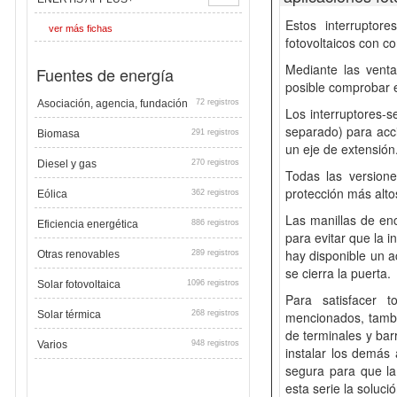
Estos interruptor
ver más fichas
fotovoltaicos con c
Mediante las venta
Fuentes de energía
posible comprobar e
Asociación, agencia, fundación
72 registros
Los interruptores-
separado) para acci
Biomasa
291 registros
un eje de extensión
Diesel y gas
270 registros
Todas las versione
protección más alt
Eólica
362 registros
Las manillas de enc
Eficiencia energética
886 registros
para evitar que la i
hay disponible un a
Otras renovables
289 registros
se cierra la puerta.
Solar fotovoltaica
1096 registros
Para satisfacer 
Solar térmica
268 registros
mencionados, tambi
de terminales y bar
Varios
948 registros
instalar los demás
segura para que la
esta serie la soluc