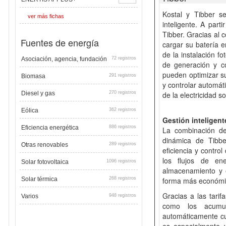
Kostal y Tibber s
ver más fichas
inteligente. A part
Tibber. Gracias al 
Fuentes de energía
cargar su batería e
de la instalación fo
Asociación, agencia, fundación
72 registros
de generación y c
pueden optimizar su
Biomasa
291 registros
y controlar automá
Diesel y gas
270 registros
de la electricidad s
Eólica
362 registros
Gestión inteligen
Eficiencia energética
886 registros
La combinación del
dinámica de Tibbe
Otras renovables
289 registros
eficiencia y contro
los flujos de en
Solar fotovoltaica
1096 registros
almacenamiento y e
Solar térmica
268 registros
forma más económic
Gracias a las tari
Varios
948 registros
como los acumul
automáticamente cua