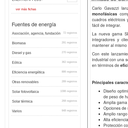
Carlo Gavazzi la
ver más fichas
monofásicas
compa
cuadros eléctricos 
Fuentes de energía
fácil de integrar.
La nueva gama SPP
Asociación, agencia, fundación
72 registros
integradores y cli
Biomasa
291 registros
mantener al mismo t
Diesel y gas
270 registros
Con este lanzamien
industrial con una 
Eólica
362 registros
en términos de
efic
Eficiencia energética
886 registros
Principales caract
Otras renovables
289 registros
Diseño optim
Solar fotovoltaica
1096 registros
de peso de h
Solar térmica
268 registros
Amplia gama 
Opciones de 
Varios
948 registros
Amplio rango
Alta eficienc
Protección co