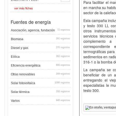
Para facilitar el m
en marcha su habitu
ver más fichas
sector de la calefac
Esta campaña incluy
Fuentes de energía
y testo 330 LL con
otros instrumento
Asociación, agencia, fundación
72 registros
servicios técnico
Biomasa
291 registros
complemento a lo
correspondiente
Diesel y gas
270 registros
termográficas para 
sedimentos en radia
Eólica
362 registros
316-1 o la bomba d
Eficiencia energética
886 registros
La campaña se co
beneficiar de un
Otras renovables
289 registros
entregando el vie
Solar fotovoltaica
1096 registros
especialistas le m
testo 300.
Solar térmica
268 registros
Varios
948 registros