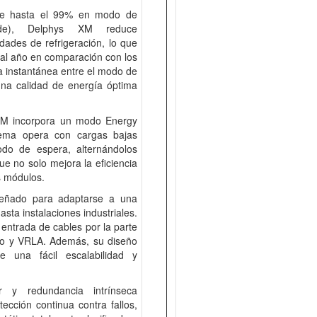
o de hasta el 99% en modo de
Mode), Delphys XM reduce
dades de refrigeración, lo que
 al año en comparación con los
a instantánea entre el modo de
una calidad de energía óptima
 XM incorpora un modo Energy
tema opera con cargas bajas
o de espera, alternándolos
ue no solo mejora la eficiencia
os módulos.
iseñado para adaptarse a una
sta instalaciones industriales.
 entrada de cables por la parte
litio y VRLA. Además, su diseño
una fácil escalabilidad y
r y redundancia intrínseca
ección continua contra fallos,