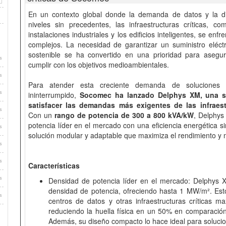
En un contexto global donde la demanda de datos y la dig
niveles sin precedentes, las infraestructuras críticas, c
instalaciones industriales y los edificios inteligentes, se en
complejos. La necesidad de garantizar un suministro eléctri
sostenible se ha convertido en una prioridad para asegur
s
cumplir con los objetivos medioambientales.
s
Para atender esta creciente demanda de soluciones pa
s
ininterrumpido,
Socomec ha lanzado Delphys XM, una s
satisfacer las demandas más exigentes de las infraest
s
Con un
rango de potencia de 300 a 800 kVA/kW
, Delphy
potencia líder en el mercado con una eficiencia energética s
s
solución modular y adaptable que maximiza el rendimiento y m
s
s
Características
s
Densidad de potencia líder en el mercado: Delphys 
densidad de potencia, ofreciendo hasta 1 MW/m². Est
s
centros de datos y otras infraestructuras críticas ma
reduciendo la huella física en un 50% en comparació
Además, su diseño compacto lo hace ideal para solucio