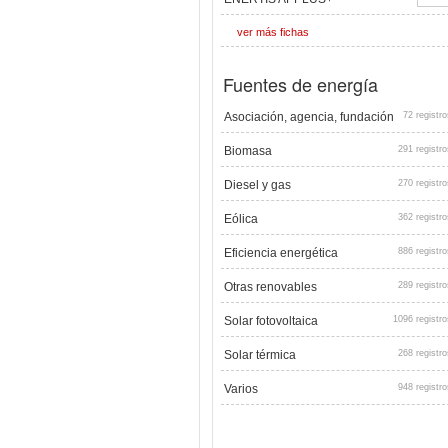
ver más fichas
Fuentes de energía
Asociación, agencia, fundación
72 registro
Biomasa
291 registro
Diesel y gas
270 registro
Eólica
362 registro
Eficiencia energética
886 registro
Otras renovables
289 registro
Solar fotovoltaica
1096 registro
Solar térmica
268 registro
Varios
948 registro