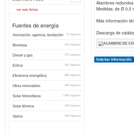
Alambres redondos d
Medidas; de Ø 0,5
ver más fichas
Más información té
Fuentes de energía
Descarga de catálog
Asociación, agencia, fundación
72 registros
Biomasa
291 registros
Diesel y gas
270 registros
Solicitar información
Eólica
362 registros
Eficiencia energética
886 registros
Otras renovables
289 registros
Solar fotovoltaica
1096 registros
Solar térmica
268 registros
Varios
948 registros