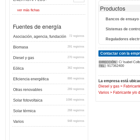
Productos
ver más fichas
Bancos de ensayo d
Fuentes de energía
Sistemas de contr
Asociación, agencia, fundación
72 registros
Reguladores electr
Biomasa
291 registros
Contactar con la emp
Diesel y gas
270 registros
C/ Isabel Colb
DIRECCIÓN
917362400
TEL
Eólica
362 registros
Eficiencia energética
886 registros
La empresa está ubicad
Diesel y gas
>
Fabricant
Otras renovables
289 registros
Varios
>
Fabricante y/o 
Solar fotovoltaica
1096 registros
Solar térmica
268 registros
Varios
948 registros