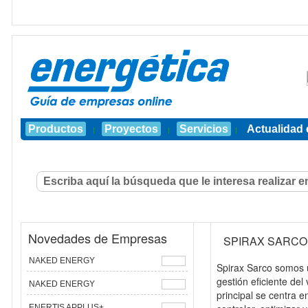
Productos
Proyectos
Servicios
Actualidad 
|
|
|
Novedades de Empresas
SPIRAX SARCO
NAKED ENERGY
Spirax Sarco somos u
gestión eficiente del
NAKED ENERGY
principal se centra e
ENERTIS APPLUS+