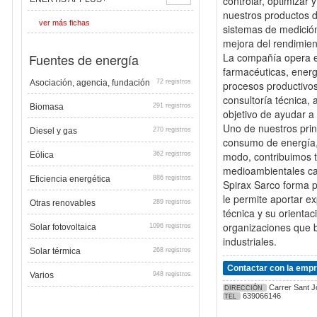
controlar, optimizar
nuestros productos d
ver más fichas
sistemas de medición 
mejora del rendimien
Fuentes de energía
La compañía opera en
farmacéuticas, energ
Asociación, agencia, fundación
72 registros
procesos productivos
consultoría técnica,
Biomasa
291 registros
objetivo de ayudar a 
Uno de nuestros prin
Diesel y gas
270 registros
consumo de energía, 
modo, contribuimos t
Eólica
362 registros
medioambientales ca
Eficiencia energética
886 registros
Spirax Sarco forma p
le permite aportar e
Otras renovables
289 registros
técnica y su orientac
organizaciones que b
Solar fotovoltaica
1096 registros
industriales.
Solar térmica
268 registros
Contactar con la emp
Varios
948 registros
Carrer Sant Jo
DIRECCIÓN
639066146
TEL