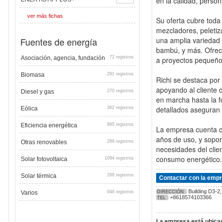
en la calidad, persona
ver más fichas
Su oferta cubre toda 
mezcladores, peletiz
Fuentes de energía
una amplia variedad
bambú, y más. Ofrec
Asociación, agencia, fundación
72 registros
a proyectos pequeños
Biomasa
291 registros
Richi se destaca por
apoyando al cliente d
Diesel y gas
270 registros
en marcha hasta la f
detallados aseguran 
Eólica
362 registros
Eficiencia energética
885 registros
La empresa cuenta co
años de uso, y sopor
Otras renovables
289 registros
necesidades del clien
consumo energético.
Solar fotovoltaica
1094 registros
Solar térmica
268 registros
Contactar con la emp
Building D3-2
Varios
948 registros
DIRECCIÓN
+8618574103366
TEL
La empresa está ubicad