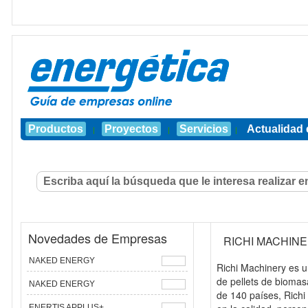
Productos
Proyectos
Servicios
Actualidad 
|
|
|
Novedades de Empresas
RICHI MACHIN
NAKED ENERGY
Richi Machinery es u
de pellets de biomas
NAKED ENERGY
de 140 países, Richi
ENERTIS APPLUS+