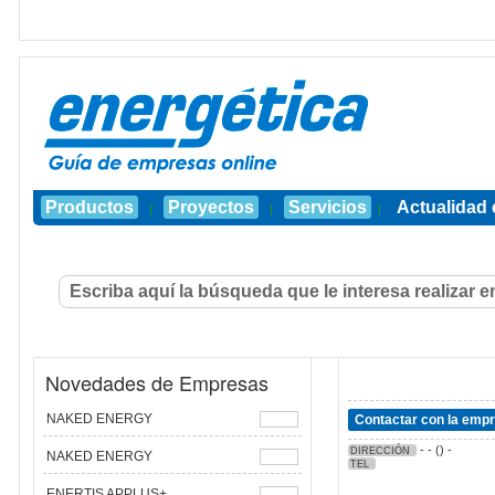
Productos
Proyectos
Servicios
Actualidad 
|
|
|
Novedades de Empresas
NAKED ENERGY
Contactar con la emp
- - () -
DIRECCIÓN
NAKED ENERGY
TEL
ENERTIS APPLUS+