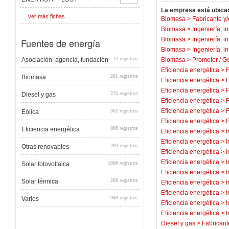
La empresa está ubicad
ver más fichas
Biomasa
>
Fabricante y/
Biomasa
>
Ingeniería, i
Biomasa
>
Ingeniería, i
Fuentes de energía
Biomasa
>
Ingeniería, i
Asociación, agencia, fundación
72 registros
Biomasa
>
Promotor / Ge
Eficiencia energética
>
F
Biomasa
291 registros
Eficiencia energética
>
F
Eficiencia energética
>
F
Diesel y gas
270 registros
Eficiencia energética
>
F
Eficiencia energética
>
F
Eólica
362 registros
Eficiencia energética
>
F
Eficiencia energética
886 registros
Eficiencia energética
>
I
Eficiencia energética
>
I
Otras renovables
289 registros
Eficiencia energética
>
I
Eficiencia energética
>
I
Solar fotovoltaica
1096 registros
Eficiencia energética
>
I
Solar térmica
268 registros
Eficiencia energética
>
I
Eficiencia energética
>
I
Varios
948 registros
Eficiencia energética
>
I
Eficiencia energética
>
I
Diesel y gas
>
Fabricant