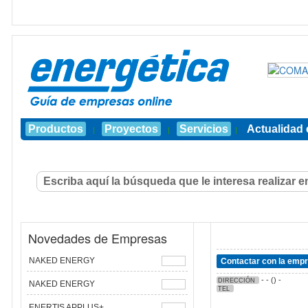
Productos
Proyectos
Servicios
Actualidad 
|
|
|
Novedades de Empresas
NAKED ENERGY
Contactar con la emp
- - () -
DIRECCIÓN
NAKED ENERGY
TEL
ENERTIS APPLUS+