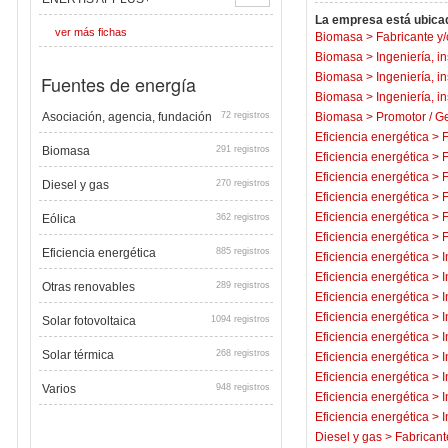
La empresa está ubicad
ver más fichas
Biomasa
>
Fabricante y/
Biomasa
>
Ingeniería, i
Biomasa
>
Ingeniería, i
Fuentes de energía
Biomasa
>
Ingeniería, i
Asociación, agencia, fundación
72 registros
Biomasa
>
Promotor / Ge
Eficiencia energética
>
F
Biomasa
291 registros
Eficiencia energética
>
F
Eficiencia energética
>
F
Diesel y gas
270 registros
Eficiencia energética
>
F
Eficiencia energética
>
F
Eólica
362 registros
Eficiencia energética
>
F
Eficiencia energética
885 registros
Eficiencia energética
>
I
Eficiencia energética
>
I
Otras renovables
289 registros
Eficiencia energética
>
I
Eficiencia energética
>
I
Solar fotovoltaica
1094 registros
Eficiencia energética
>
I
Solar térmica
268 registros
Eficiencia energética
>
I
Eficiencia energética
>
I
Varios
948 registros
Eficiencia energética
>
I
Eficiencia energética
>
I
Diesel y gas
>
Fabricant