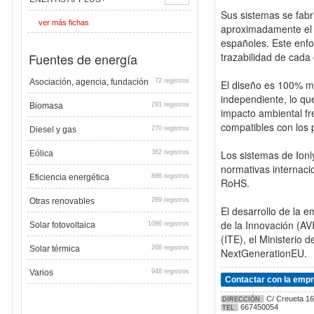
Sus sistemas se fabr
ver más fichas
aproximadamente el 
españoles. Este enfo
Fuentes de energía
trazabilidad de cad
Asociación, agencia, fundación
72 registros
El diseño es 100% mo
independiente, lo que
Biomasa
291 registros
impacto ambiental fr
compatibles con los 
Diesel y gas
270 registros
Los sistemas de Ion
Eólica
362 registros
normativas internac
Eficiencia energética
886 registros
RoHS.
Otras renovables
289 registros
El desarrollo de la 
de la Innovación (AVI
Solar fotovoltaica
1096 registros
(ITE), el Ministerio 
Solar térmica
268 registros
NextGenerationEU.
Varios
948 registros
Contactar con la emp
C/ Creueta 16A
DIRECCIÓN
667450054
TEL