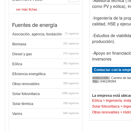
-Asesoría técnica (T
como PV y eólica), i
ver más fichas
-Ingeniería de la pr
Fuentes de energía
calidad, HSE y ejecu
Asociación, agencia, fundación
72 registros
-Estudios de viabilid
producción).
Biomasa
291 registros
-Apoyo en financiaci
Diesel y gas
270 registros
inversores
Eólica
362 registros
Contactar con la emp
Eficiencia energética
886 registros
Camino de las 
DIRECCIÓN
646108394
TEL
Otras renovables
289 registros
Solar fotovoltaica
1096 registros
La empresa está ubicad
Eólica
>
Ingeniería, inst
Solar térmica
268 registros
Solar fotovoltaica
>
Inge
Otras renovables
>
Hidr
Varios
948 registros