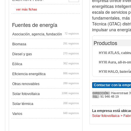
empresa ofrece inve
energéticas inteligen
ver más fichas
escala de servicios 
fundamentales, más d
Fuentes de energía
Técnica (GTAC) distr
impulsar una energía
Asociación, agencia, fundación
72 registros
Productos
Biomasa
291 registros
HYXI ATLAS, cabin
Diesel y gas
270 registros
HYXI Aura, all-in-o
Eólica
362 registros
HYXI HALO, batería
Eficiencia energética
886 registros
Otras renovables
289 registros
Contactar con la emp
Haverstraat 
Solar fotovoltaica
1096 registros
DIRECCIÓN
91 946 48 19
TEL
Solar térmica
268 registros
La empresa está ubicad
Varios
948 registros
Solar fotovoltaica
>
Fabr