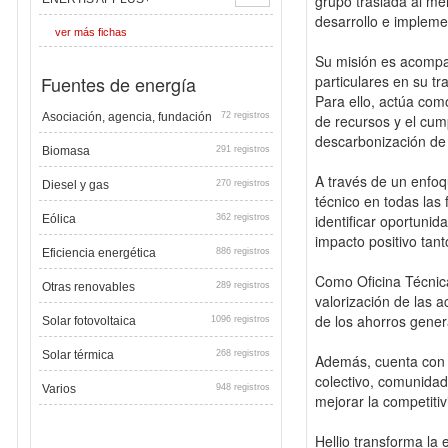
grupo traslada al me
desarrollo e impleme
ver más fichas
Su misión es acompa
Fuentes de energía
particulares en su tr
Para ello, actúa com
Asociación, agencia, fundación
72 registros
de recursos y el cum
descarbonización de
Biomasa
291 registros
A través de un enfoq
Diesel y gas
270 registros
técnico en todas las 
identificar oportunid
Eólica
362 registros
impacto positivo ta
Eficiencia energética
886 registros
Como Oficina Técnica
Otras renovables
289 registros
valorización de las a
de los ahorros gener
Solar fotovoltaica
1096 registros
Solar térmica
268 registros
Además, cuenta con 
colectivo, comunidad
Varios
948 registros
mejorar la competitiv
Hellio transforma la 