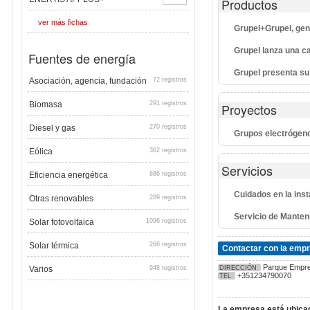
Productos
ver más fichas
Grupel+Grupel, ge
Grupel lanza una c
Fuentes de energía
Grupel presenta su
Asociación, agencia, fundación
72 registros
Biomasa
291 registros
Proyectos
Diesel y gas
270 registros
Grupos electrógeno
Eólica
362 registros
Servicios
Eficiencia energética
886 registros
Cuidados en la ins
Otras renovables
289 registros
Servicio de Mante
Solar fotovoltaica
1096 registros
Solar térmica
268 registros
Contactar con la emp
Parque Empres
Varios
948 registros
DIRECCIÓN
+351234790070
TEL
La empresa está ubicad