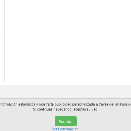
información estadística y mostrarte publicidad personalizada a través del análisis
Si continúas navegando, aceptas su uso.
 en España.
Aceptar
de privacidad
|
Cookies
|
Aviso legal
|
Información adicional
|
miembros 
Más información