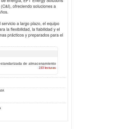
 de energía, EFT Energy Solutions
 (C&I), ofreciendo soluciones a
años.
 servicio a largo plazo, el equipo
a flexibilidad, la fiabilidad y el
emas prácticos y preparados para el
n estandarizada de almacenamiento
193 lecturas
NIA
s