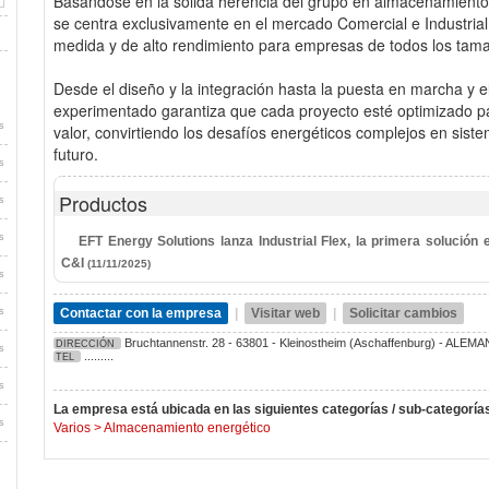
Basándose en la sólida herencia del grupo en almacenamiento
se centra exclusivamente en el mercado Comercial e Industrial
medida y de alto rendimiento para empresas de todos los tam
Desde el diseño y la integración hasta la puesta en marcha y el
experimentado garantiza que cada proyecto esté optimizado para l
s
valor, convirtiendo los desafíos energéticos complejos en sist
futuro.
s
Productos
s
s
EFT Energy Solutions lanza Industrial Flex, la primera solució
C&I
(11/11/2025)
s
s
Contactar con la empresa
|
Visitar web
|
Solicitar cambios
Bruchtannenstr. 28 - 63801 - Kleinostheim (Aschaffenburg) - ALEMA
DIRECCIÓN
s
.........
TEL
s
La empresa está ubicada en las siguientes categorías / sub-categoría
s
Varios
>
Almacenamiento energético