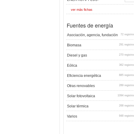
ver más fichas
Fuentes de energía
Asociación, agencia, fundación
72 registro
Biomasa
291 registro
Diesel y gas
270 registro
Eólica
362 registro
Eficiencia energética
885 registro
Otras renovables
289 registro
Solar fotovoltaica
1094 registro
Solar térmica
268 registro
Varios
948 registro