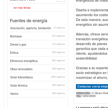
energéticos de nuestr
ver más fichas
Diseña e implementa 
asumiendo los costes
Fuentes de energía
De esta manera, sus 
energético sin asumir
Asociación, agencia, fundación
72 registros
Además, ofrece serv
Biomasa
291 registros
transición energética
desarrollo de planes 
Diesel y gas
270 registros
garantiza que cada s
cliente, ayudándolos
Eólica
362 registros
sostenibilidad.
Eficiencia energética
885 registros
Gracias a su experie
Otras renovables
289 registros
socio estratégico en
maximizan el ahorro,
Solar fotovoltaica
1094 registros
Solar térmica
268 registros
Contactar con la emp
C/ Álvaro Rodr
Varios
948 registros
DIRECCIÓN
928218000
TEL
La empresa está ubicad