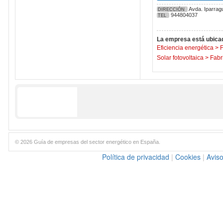
Avda. Iparragu
DIRECCIÓN
944804037
TEL
La empresa está ubicad
Eficiencia energética
>
F
Solar fotovoltaica
>
Fabr
© 2026 Guía de empresas del sector energético en España.
Política de privacidad
|
Cookies
|
Aviso