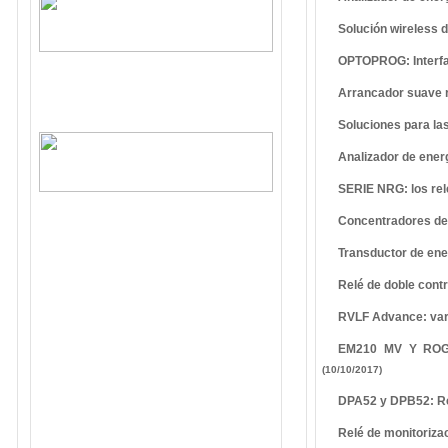
Solución wireless 
OPTOPROG: Interfaz
Arrancador suave r
Soluciones para las
Analizador de ener
SERIE NRG: los relé
Concentradores de
Transductor de ene
Relé de doble contr
RVLF Advance: vari
EM210 MV Y ROG4K:
(10/10/2017)
DPA52 y DPB52: Rel
Relé de monitoriza