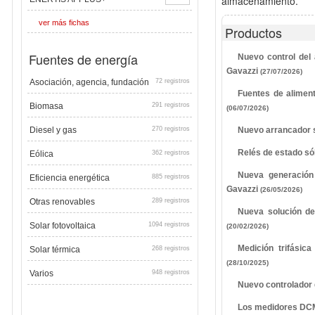
almacenamiento.
ver más fichas
Productos
Fuentes de energía
Nuevo control del 
Gavazzi
(27/07/2026)
Asociación, agencia, fundación
72 registros
Fuentes de aliment
Biomasa
291 registros
(06/07/2026)
Diesel y gas
270 registros
Nuevo arrancador s
Relés de estado só
Eólica
362 registros
Nueva generación 
Eficiencia energética
885 registros
Gavazzi
(26/05/2026)
Otras renovables
289 registros
Nueva solución de 
Solar fotovoltaica
1094 registros
(20/02/2026)
Medición trifásic
Solar térmica
268 registros
(28/10/2025)
Varios
948 registros
Nuevo controlador
Los medidores DCM