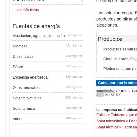
clientes en más de 4
ver más fichas
Las soluciones que B
productos semitransf
Fuentes de energía
aleaciones.
Asociación, agencia, fundación
72 registros
Productos
Biomasa
291 registros
Productos semitran
Diesel y gas
270 registros
Cinta de Latón. Fle
Eólica
362 registros
Pletina de Latón
(10
Eficiencia energética
886 registros
Contactar con la emp
Otras renovables
289 registros
C/Utxa, 2. Pol
DIRECCIÓN
944731500
TEL
Solar fotovoltaica
1096 registros
Solar térmica
268 registros
La empresa está ubicad
Eólica
>
Fabricante y/o 
Varios
948 registros
Solar fotovoltaica
>
Fabr
Solar térmica
>
Fabrican