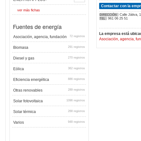
Contactar con la emp
ver más fichas
Calle Játiva, 1
DIRECCIÓN
961 06 25 51
TEL
Fuentes de energía
La empresa está ubicad
Asociación, agencia, fundación
72 registros
Asociación, agencia, fu
Biomasa
291 registros
Diesel y gas
270 registros
Eólica
362 registros
Eficiencia energética
886 registros
Otras renovables
289 registros
Solar fotovoltaica
1096 registros
Solar térmica
268 registros
Varios
948 registros