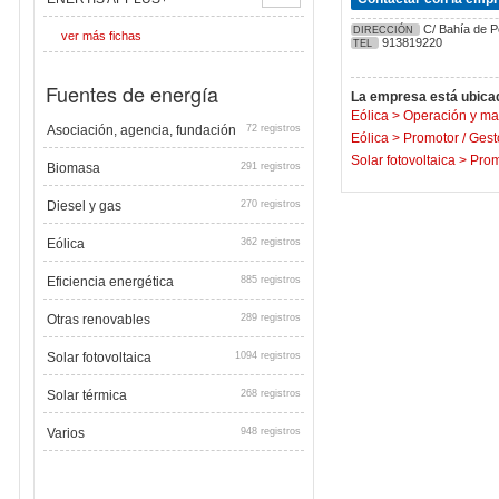
C/ Bahía de Po
DIRECCIÓN
ver más fichas
913819220
TEL
Fuentes de energía
La empresa está ubicad
Eólica
>
Operación y ma
Asociación, agencia, fundación
72 registros
Eólica
>
Promotor / Gest
Solar fotovoltaica
>
Prom
Biomasa
291 registros
Diesel y gas
270 registros
Eólica
362 registros
Eficiencia energética
885 registros
Otras renovables
289 registros
Solar fotovoltaica
1094 registros
Solar térmica
268 registros
Varios
948 registros