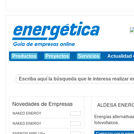
Productos
Proyectos
Servicios
Actualidad 
|
|
|
Novedades de Empresas
ALDESA ENERG
NAKED ENERGY
Energías alternativa
fotovoltaicos.
NAKED ENERGY
ENERTIS APPLUS+
Contactar con la emp