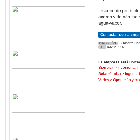
Dispone de productos
aceros y demás metale
agua-vapor.
Contactar con la emp
C/ Alberto Lla
DIRECCIÓN
932846665
TEL
La empresa está ubicad
Biomasa
>
Ingeniería, i
Solar térmica
>
Ingenierí
Varios
>
Operación y ma