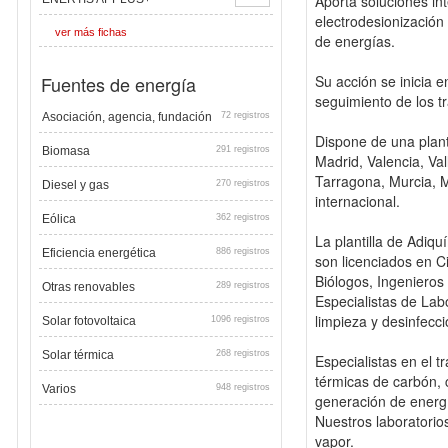
Aporta soluciones int
electrodesionización 
ver más fichas
de energías.
Fuentes de energía
Su acción se inicia e
seguimiento de los t
Asociación, agencia, fundación
72 registros
Dispone de una plan
Biomasa
291 registros
Madrid, Valencia, Va
Tarragona, Murcia, M
Diesel y gas
270 registros
internacional.
Eólica
362 registros
La plantilla de Adiq
Eficiencia energética
886 registros
son licenciados en C
Biólogos, Ingenieros
Otras renovables
289 registros
Especialistas de Lab
limpieza y desinfecci
Solar fotovoltaica
1096 registros
Solar térmica
268 registros
Especialistas en el 
térmicas de carbón, 
Varios
948 registros
generación de energ
Nuestros laboratorios
vapor.