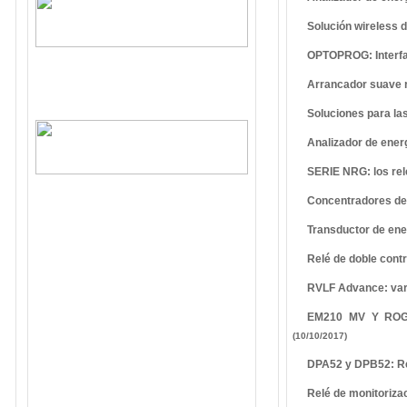
Solución wireless 
OPTOPROG: Interfaz
Arrancador suave r
Soluciones para las
Analizador de ener
SERIE NRG: los relé
Concentradores de
Transductor de ene
Relé de doble contr
RVLF Advance: vari
EM210 MV Y ROG4K:
(10/10/2017)
DPA52 y DPB52: Rel
Relé de monitoriza