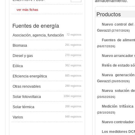
almacenamiento.
ver más fichas
Productos
Fuentes de energía
Nuevo control del 
Gavazzi
(27/07/2026)
Asociación, agencia, fundación
72 registros
Fuentes de aliment
Biomasa
291 registros
(06/07/2026)
Diesel y gas
270 registros
Nuevo arrancador s
Relés de estado só
Eólica
362 registros
Nueva generación 
Eficiencia energética
885 registros
Gavazzi
(26/05/2026)
Otras renovables
289 registros
Nueva solución de 
Solar fotovoltaica
1094 registros
(20/02/2026)
Medición trifásic
Solar térmica
268 registros
(28/10/2025)
Varios
948 registros
Nuevo controlador
Los medidores DCM