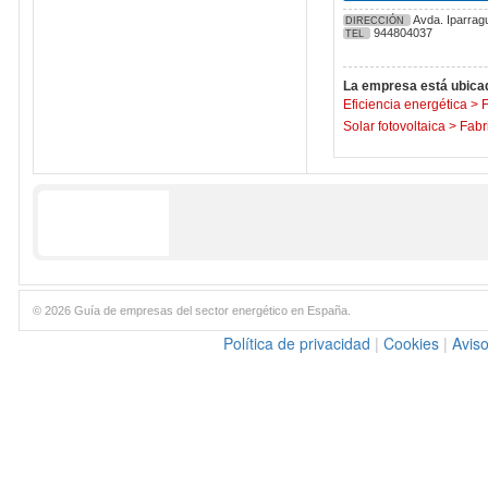
Avda. Iparragu
DIRECCIÓN
944804037
TEL
La empresa está ubicad
Eficiencia energética
>
F
Solar fotovoltaica
>
Fabr
© 2026 Guía de empresas del sector energético en España.
Política de privacidad
|
Cookies
|
Aviso